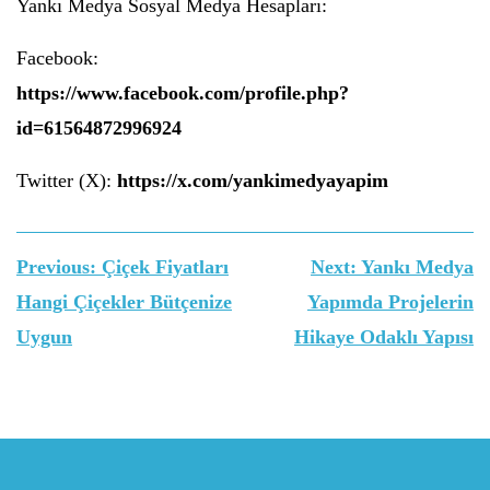
Yankı Medya Sosyal Medya Hesapları:
Facebook:
https://www.facebook.com/profile.php?
id=61564872996924
Twitter (X):
https://x.com/yankimedyayapim
Yazı
Previous:
Çiçek Fiyatları
Next:
Yankı Medya
gezinmesi
Hangi Çiçekler Bütçenize
Yapımda Projelerin
Uygun
Hikaye Odaklı Yapısı