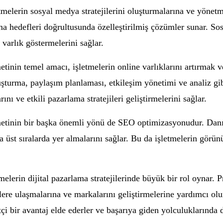
melerin sosyal medya stratejilerini oluşturmalarına ve yönetm
ama hedefleri doğrultusunda özelleştirilmiş çözümler sunar. S
varlık göstermelerini sağlar.
nin temel amacı, işletmelerin online varlıklarını artırmak ve
oluşturma, paylaşım planlaması, etkileşim yönetimi ve analiz gib
ını ve etkili pazarlama stratejileri geliştirmelerini sağlar.
tinin bir başka önemli yönü de SEO optimizasyonudur. Danışm
üst sıralarda yer almalarını sağlar. Bu da işletmelerin görünü
lerin dijital pazarlama stratejilerinde büyük bir rol oynar. P
ilere ulaşmalarına ve markalarını geliştirmelerine yardımcı o
i bir avantaj elde ederler ve başarıya giden yolculuklarında d