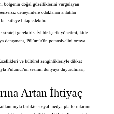
in, bölgenin doğal güzelliklerini vurgulayan
i benzersiz deneyimlere odaklanan anlatılar
bir kitleye hitap edebilir.
teji gerektirir. İyi bir içerik yönetimi, kitle
dya danışmanı, Pülümür'ün potansiyelini ortaya
ellikleri ve kültürel zenginlikleriyle dikkat
ğıyla Pülümür'ün sesinin dünyaya duyurulması,
ına Artan İhtiyaç
kullanımıyla birlikte sosyal medya platformlarının