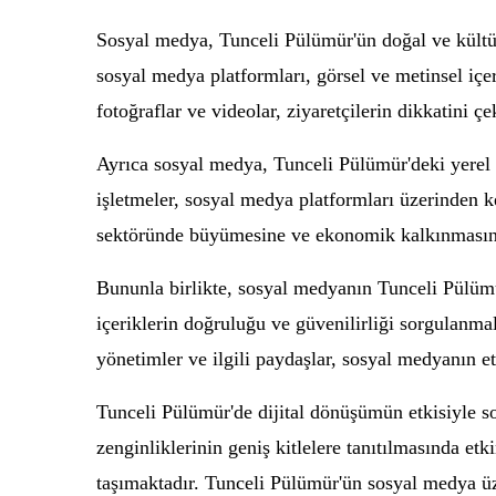
Sosyal medya, Tunceli Pülümür'ün doğal ve kültüre
sosyal medya platformları, görsel ve metinsel içer
fotoğraflar ve videolar, ziyaretçilerin dikkatini ç
Ayrıca sosyal medya, Tunceli Pülümür'deki yerel iş
işletmeler, sosyal medya platformları üzerinden ke
sektöründe büyümesine ve ekonomik kalkınmasına
Bununla birlikte, sosyal medyanın Tunceli Pülümür
içeriklerin doğruluğu ve güvenilirliği sorgulanmal
yönetimler ve ilgili paydaşlar, sosyal medyanın e
Tunceli Pülümür'de dijital dönüşümün etkisiyle s
zenginliklerinin geniş kitlelere tanıtılmasında e
taşımaktadır. Tunceli Pülümür'ün sosyal medya üze