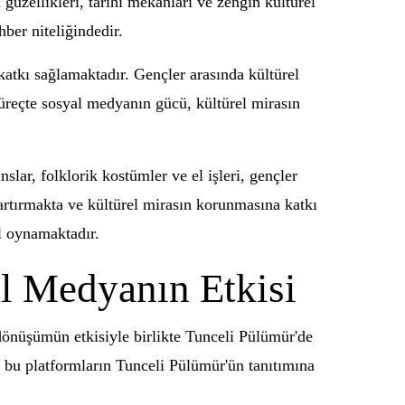
güzellikleri, tarihi mekanları ve zengin kültürel
hber niteliğindedir.
tkı sağlamaktadır. Gençler arasında kültürel
süreçte sosyal medyanın gücü, kültürel mirasın
ar, folklorik kostümler ve el işleri, gençler
 artırmakta ve kültürel mirasın korunmasına katkı
l oynamaktadır.
l Medyanın Etkisi
 dönüşümün etkisiyle birlikte Tunceli Pülümür'de
 bu platformların Tunceli Pülümür'ün tanıtımına