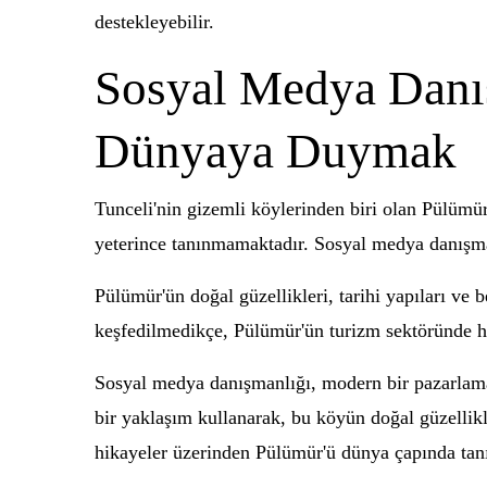
destekleyebilir.
Sosyal Medya Danış
Dünyaya Duymak
Tunceli'nin gizemli köylerinden biri olan Pülümür,
yeterince tanınmamaktadır. Sosyal medya danışmanl
Pülümür'ün doğal güzellikleri, tarihi yapıları ve b
keşfedilmedikçe, Pülümür'ün turizm sektöründe hak
Sosyal medya danışmanlığı, modern bir pazarlama s
bir yaklaşım kullanarak, bu köyün doğal güzellikl
hikayeler üzerinden Pülümür'ü dünya çapında tanıtab