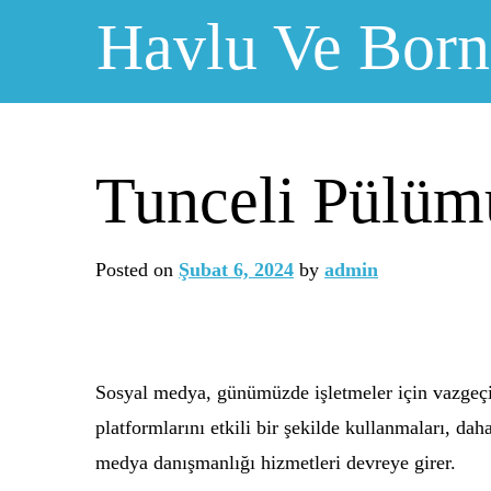
Skip
Havlu Ve Bor
to
content
Tunceli Pülüm
Posted on
Şubat 6, 2024
by
admin
Sosyal medya, günümüzde işletmeler için vazgeçil
platformlarını etkili bir şekilde kullanmaları, da
medya danışmanlığı hizmetleri devreye girer.