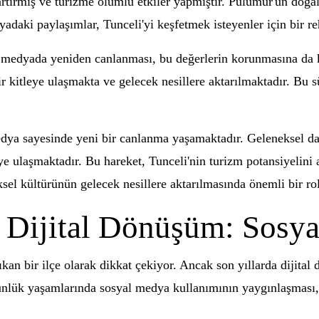
rtırmış ve turizme olumlu etkiler yapmıştır. Pülümür'ün doğal 
yadaki paylaşımlar, Tunceli'yi keşfetmek isteyenler için bir re
 medyada yeniden canlanması, bu değerlerin korunmasına da ka
bir kitleye ulaşmakta ve gelecek nesillere aktarılmaktadır. Bu 
ya sayesinde yeni bir canlanma yaşamaktadır. Geleneksel dansl
eye ulaşmaktadır. Bu hareket, Tunceli'nin turizm potansiyelini
el kültürünün gelecek nesillere aktarılmasında önemli bir ro
 Dijital Dönüşüm: Sosya
kan bir ilçe olarak dikkat çekiyor. Ancak son yıllarda dijital
ünlük yaşamlarında sosyal medya kullanımının yaygınlaşması,