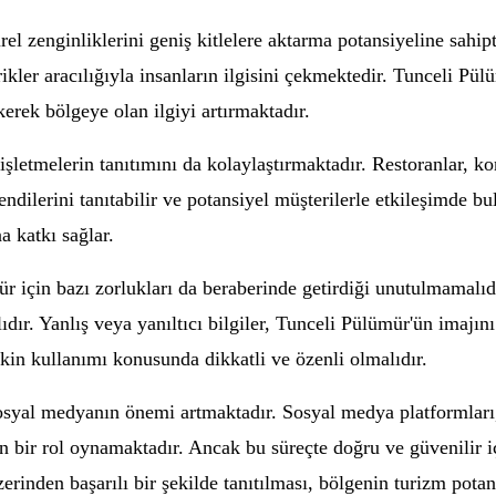
l zenginliklerini geniş kitlelere aktarma potansiyeline sahip
ikler aracılığıyla insanların ilgisini çekmektedir. Tunceli Pü
ekerek bölgeye olan ilgiyi artırmaktadır.
letmelerin tanıtımını da kolaylaştırmaktadır. Restoranlar, kon
ndilerini tanıtabilir ve potansiyel müşterilerle etkileşimde b
 katkı sağlar.
 için bazı zorlukları da beraberinde getirdiği unutulmamalıd
ıdır. Yanlış veya yanıltıcı bilgiler, Tunceli Pülümür'ün imajın
tkin kullanımı konusunda dikkatli ve özenli olmalıdır.
osyal medyanın önemi artmaktadır. Sosyal medya platformları
tkin bir rol oynamaktadır. Ancak bu süreçte doğru ve güvenilir
rinden başarılı bir şekilde tanıtılması, bölgenin turizm potan