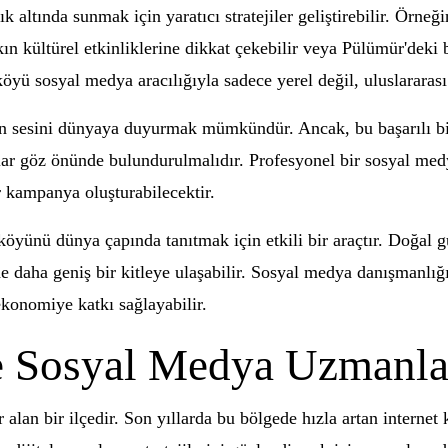
 altında sunmak için yaratıcı stratejiler geliştirebilir. Örneğ
alkın kültürel etkinliklerine dikkat çekebilir veya Pülümür'dek
öyü sosyal medya aracılığıyla sadece yerel değil, uluslararası 
esini dünyaya duyurmak mümkündür. Ancak, bu başarılı bir stra
urlar göz önünde bulundurulmalıdır. Profesyonel bir sosyal me
r kampanya oluşturabilecektir.
yünü dünya çapında tanıtmak için etkili bir araçtır. Doğal güz
e daha geniş bir kitleye ulaşabilir. Sosyal medya danışmanlı
 ekonomiye katkı sağlayabilir.
 Sosyal Medya Uzmanlar
lan bir ilçedir. Son yıllarda bu bölgede hızla artan internet 