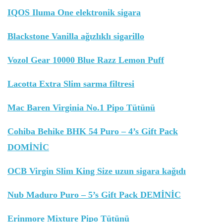
IQOS Iluma One elektronik sigara
Blackstone Vanilla ağızlıklı sigarillo
Vozol Gear 10000 Blue Razz Lemon Puff
Lacotta Extra Slim sarma filtresi
Mac Baren Virginia No.1 Pipo Tütünü
Cohiba Behike BHK 54 Puro – 4’s Gift Pack
DOMİNİC
OCB Virgin Slim King Size uzun sigara kağıdı
Nub Maduro Puro – 5’s Gift Pack DEMİNİC
Erinmore Mixture Pipo Tütünü