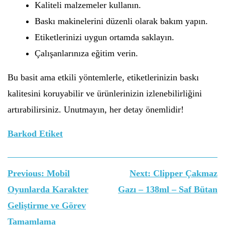
Kaliteli malzemeler kullanın.
Baskı makinelerini düzenli olarak bakım yapın.
Etiketlerinizi uygun ortamda saklayın.
Çalışanlarınıza eğitim verin.
Bu basit ama etkili yöntemlerle, etiketlerinizin baskı
kalitesini koruyabilir ve ürünlerinizin izlenebilirliğini
artırabilirsiniz. Unutmayın, her detay önemlidir!
⁠Barkod Etiket
Yazı
Previous:
Mobil
Next:
Clipper Çakmaz
gezinmesi
Oyunlarda Karakter
Gazı – 138ml – Saf Bütan
Geliştirme ve Görev
Tamamlama