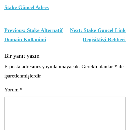
Stake Güncel Adres
Yazı
Previous:
Stake Alternatif
Next:
Stake Guncel Link
gezinmesi
Domain Kullanimi
Degisikligi Rehberi
Bir yanıt yazın
E-posta adresiniz yayınlanmayacak.
Gerekli alanlar
*
ile
işaretlenmişlerdir
Yorum
*