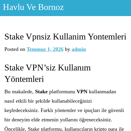
Skip
Havlu Ve Bornoz
to
content
Stake Vpnsiz Kullanim Yontemleri
Posted on
Temmuz 1, 2026
by
admin
Stake VPN’siz Kullanım
Yöntemleri
Bu makalede,
Stake
platformunu
VPN
kullanmadan
nasıl etkili bir şekilde kullanabileceğinizi
keşfedeceksiniz. Farklı yöntemler ve ipuçları ile güvenli
bir deneyim elde etmenin yollarını öğreneceksiniz.
Öncelikle, Stake platformu, kullanıcıların kripto para ile