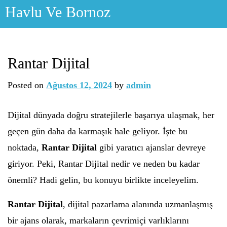
Skip
Havlu Ve Bornoz
to
content
Rantar Dijital
Posted on
Ağustos 12, 2024
by
admin
Dijital dünyada doğru stratejilerle başarıya ulaşmak, her
geçen gün daha da karmaşık hale geliyor. İşte bu
noktada,
Rantar Dijital
gibi yaratıcı ajanslar devreye
giriyor. Peki, Rantar Dijital nedir ve neden bu kadar
önemli? Hadi gelin, bu konuyu birlikte inceleyelim.
Rantar Dijital
, dijital pazarlama alanında uzmanlaşmış
bir ajans olarak, markaların çevrimiçi varlıklarını