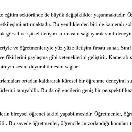
te eğitim sektöründe de büyük değişiklikler yaşanmaktadır. Öze
 etkileşimi artırmaktadır. Bu yeniliklerden biri de kameralı s
k görsel ve işitsel iletişim kurmasını sağlayarak sınıf deneyimi
eriyle ve öğretmenleriyle yüz yüze iletişim fırsatı sunar. Sın
e fikirlerini paylaşma gibi yeteneklerini geliştirir. Kameralı s
 bireyin sesini duyurabilmesini sağlar.
ırlamaları ortadan kaldırarak küresel bir öğrenme deneyimi sun
ltürlerini tanıyabilir. Bu da öğrencilerin geniş bir perspektif 
erin bireysel öğrenci takibi yapabilmesidir. Öğretmenler, öğre
lir. Bu sayede öğretmenler, öğrencilerin zorlandığı konuları te