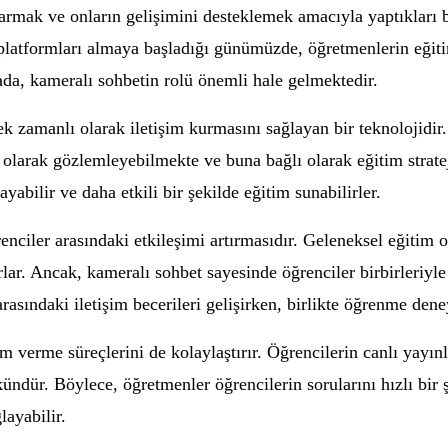
tarmak ve onların gelişimini desteklemek amacıyla yaptıkları b
m platformları almaya başladığı günümüzde, öğretmenlerin eğiti
tada, kameralı sohbetin rolü önemli hale gelmektedir.
k zamanlı olarak iletişim kurmasını sağlayan bir teknolojidir.
lık olarak gözlemleyebilmekte ve buna bağlı olarak eğitim strat
yabilir ve daha etkili bir şekilde eğitim sunabilirler.
enciler arasındaki etkileşimi artırmasıdır. Geleneksel eğitim o
lar. Ancak, kameralı sohbet sayesinde öğrenciler birbirleriyle 
arasındaki iletişim becerileri gelişirken, birlikte öğrenme dene
m verme süreçlerini de kolaylaştırır. Öğrencilerin canlı yayın
dür. Böylece, öğretmenler öğrencilerin sorularını hızlı bir şek
layabilir.