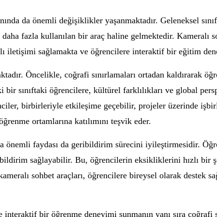
lanında da önemli değişiklikler yaşanmaktadır. Geleneksel sın
daha fazla kullanılan bir araç haline gelmektedir. Kameralı so
nlı iletişimi sağlamakta ve öğrencilere interaktif bir eğitim d
tadır. Öncelikle, coğrafi sınırlamaları ortadan kaldırarak öğ
i bir sınıftaki öğrencilere, kültürel farklılıkları ve global p
ler, birbirleriyle etkileşime geçebilir, projeler üzerinde işbirl
çi öğrenme ortamlarına katılımını teşvik eder.
 önemli faydası da geribildirim sürecini iyileştirmesidir. Öğr
ildirim sağlayabilir. Bu, öğrencilerin eksikliklerini hızlı bir 
, kameralı sohbet araçları, öğrencilere bireysel olarak destek
 interaktif bir öğrenme deneyimi sunmanın yanı sıra coğrafi sı