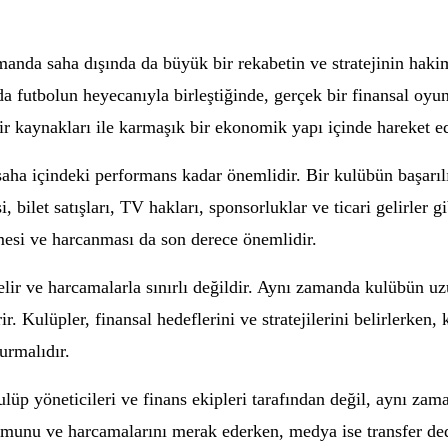
manda saha dışında da büyük bir rekabetin ve stratejinin haki
u da futbolun heyecanıyla birleştiğinde, gerçek bir finansal oyu
lir kaynakları ile karmaşık bir ekonomik yapı içinde hareket e
ha içindeki performans kadar önemlidir. Bir kulübün başarılı
 bilet satışları, TV hakları, sponsorluklar ve ticari gelirler g
lmesi ve harcanması da son derece önemlidir.
r ve harcamalarla sınırlı değildir. Aynı zamanda kulübün uzun 
ir. Kulüpler, finansal hedeflerini ve stratejilerini belirlerken
urmalıdır.
üp yöneticileri ve finans ekipleri tarafından değil, aynı zam
durumunu ve harcamalarını merak ederken, medya ise transfer d