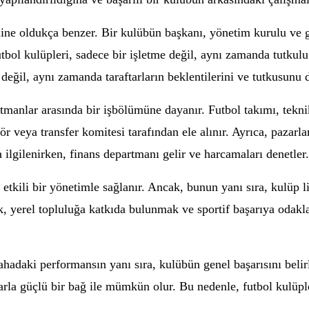
mine oldukça benzer. Bir kulübün başkanı, yönetim kurulu ve 
utbol kulüpleri, sadece bir işletme değil, aynı zamanda tutkulu b
 değil, aynı zamanda taraftarların beklentilerini ve tutkusun
tmanlar arasında bir işbölümüne dayanır. Futbol takımı, teknik
ör veya transfer komitesi tarafından ele alınır. Ayrıca, pazarlam
a ilgilenirken, finans departmanı gelir ve harcamaları denetler.
 etkili bir yönetimle sağlanır. Ancak, bunun yanı sıra, kulüp li
k, yerel topluluğa katkıda bulunmak ve sportif başarıya odakl
hadaki performansın yanı sıra, kulübün genel başarısını belirl
arlarla güçlü bir bağ ile mümkün olur. Bu nedenle, futbol kulüp