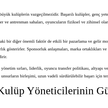
üyük kulüplerin vazgeçilmezidir. Başarılı kulüpler, genç yeten
sler ve antrenman sahaları, oyuncuların fiziksel ve zihinsel ol
ki bir diğer önemli faktör de etkili bir pazarlama ve gelir mod
ık gösterirler. Sponsorluk anlaşmaları, marka ortaklıkları ve u
irir.
yönetim sırları, liderlik, oyuncu transfer politikası, altyapı ve
unsurların birleşimi, uzun vadeli sürdürülebilir başarı için te
Kulüp Yöneticilerinin Gü