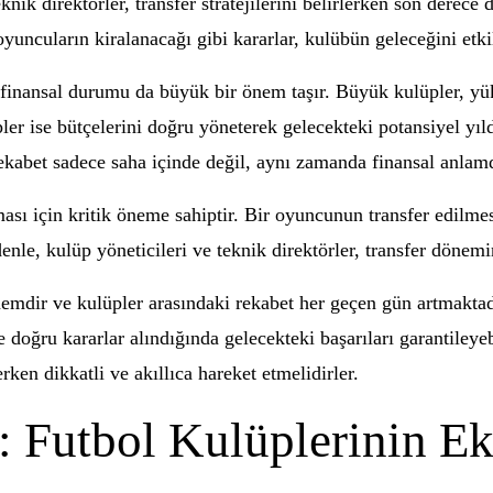
eknik direktörler, transfer stratejilerini belirlerken son derec
oyuncuların kiralanacağı gibi kararlar, kulübün geleceğini etki
inansal durumu da büyük bir önem taşır. Büyük kulüpler, yü
pler ise bütçelerini doğru yöneterek gelecekteki potansiyel yıl
ekabet sadece saha içinde değil, aynı zamanda finansal anlam
ası için kritik öneme sahiptir. Bir oyuncunun transfer edilmes
enle, kulüp yöneticileri ve teknik direktörler, transfer dönem
emdir ve kulüpler arasındaki rekabet her geçen gün artmaktadı
e doğru kararlar alındığında gelecekteki başarıları garantileye
erken dikkatli ve akıllıca hareket etmelidirler.
: Futbol Kulüplerinin 