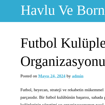
Skip
Havlu Ve Bor
to
content
Futbol Kulüple
Organizasyon
Posted on
Mayıs 24, 2024
by
admin
Futbol, heyecan, strateji ve rekabetin mükemmel 
parçasıdır. Bir futbol kulübünün başarısı, sahada
kulüplerinin yönetimi ve organizasyonunun nasıl y