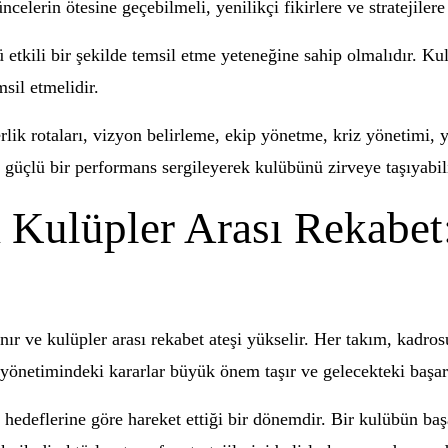
celerin ötesine geçebilmeli, yenilikçi fikirlere ve stratejilere
ü etkili bir şekilde temsil etme yeteneğine sahip olmalıdır. Ku
msil etmelidir.
lik rotaları, vizyon belirleme, ekip yönetme, kriz yönetimi, ye
da güçlü bir performans sergileyerek kulübünü zirveye taşıyabili
 Kulüpler Arası Rekabet
nır ve kulüpler arası rekabet ateşi yükselir. Her takım, kadr
yönetimindeki kararlar büyük önem taşır ve gelecekteki başarıl
e hedeflerine göre hareket ettiği bir dönemdir. Bir kulübün ba