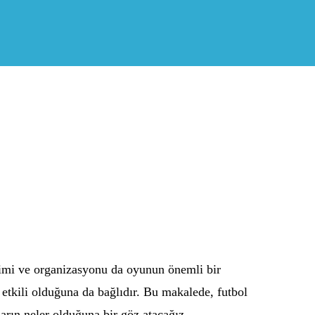
timi ve organizasyonu da oyunun önemli bir
 etkili olduğuna da bağlıdır. Bu makalede, futbol
arın neler olduğuna bir göz atacağız.