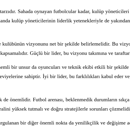
arzıdır. Sahada oynayan futbolcular kadar, kulüp yöneticileri 
nda kulüp yöneticilerinin liderlik yetenekleriyle de yakından i
ve kulübünün vizyonunu net bir şekilde belirlemelidir. Bu vizy
apsamalıdır. Güçlü bir lider, bu vizyonu takımına ve taraftarla
nemli bir unsur da oyuncuları ve teknik ekibi etkili bir şekild
seviyelerine sahiptir. İyi bir lider, bu farklılıkları kabul eder
ek de önemlidir. Futbol arenası, beklenmedik durumların sıkça y
alini yüksek tutmalı ve doğru stratejilerle sorunları çözmelidi
urgulanan bir diğer önemli nokta da yenilikçilik ve değişime a