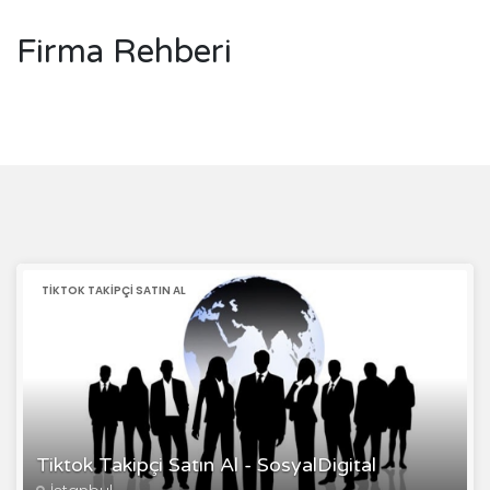
Firma Rehberi
TIKTOK TAKIPÇI SATIN AL
Tiktok Takipçi Satın Al - SosyalDigital