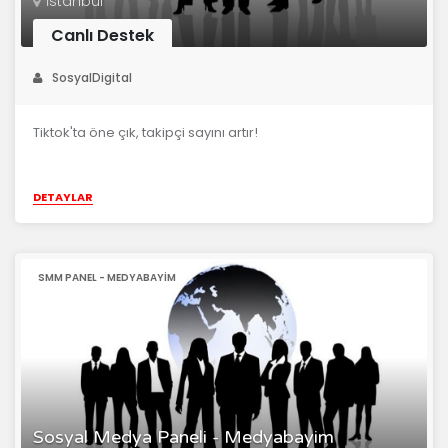
İstanbul
Canlı Destek
SosyalDigital
Tiktok'ta öne çık, takipçi sayını artır!
DETAYLAR
SMM PANEL - MEDYABAYIM
Sosyal Medya Paneli - Medyabayim