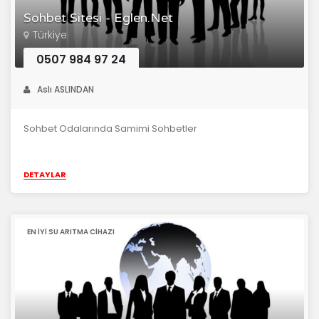
Sohbet Sitesi - Eglen.Net
Türkiye
0507 984 97 24
Aslı ASLINDAN
Sohbet Odalarında Samimi Sohbetler
DETAYLAR
EN IYI SU ARITMA CIHAZI