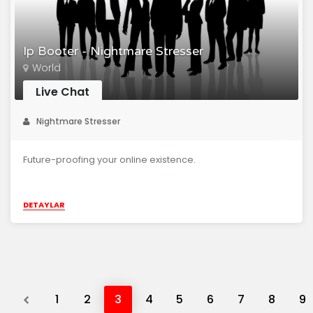
Ip Booter - Nightmare Stresser
World
Live Chat
Nightmare Stresser
Future-proofing your online existence.
DETAYLAR
Previous
1
2
3
4
5
6
7
8
9