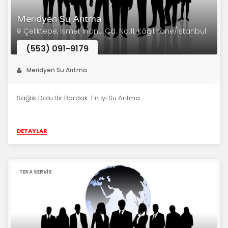
Meridyen Su Arıtma
Çeliktepe, İsmet İnönü Cd. No:11, Kâğıthane/İstanbul
(553) 091-9179
Meridyen Su Arıtma
Sağlık Dolu Bir Bardak: En İyi Su Arıtma
DETAYLAR
TEKA SERVIS