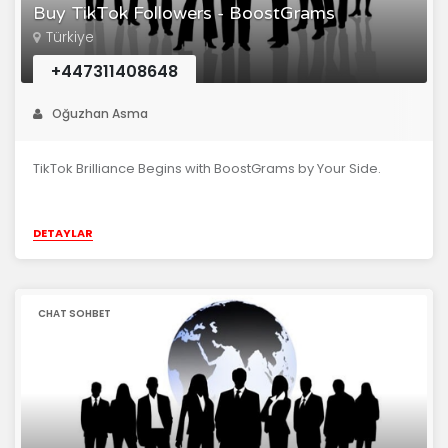
Buy TikTok Followers - BoostGrams
Türkiye
+447311408648
Oğuzhan Asma
TikTok Brilliance Begins with BoostGrams by Your Side.
DETAYLAR
CHAT SOHBET