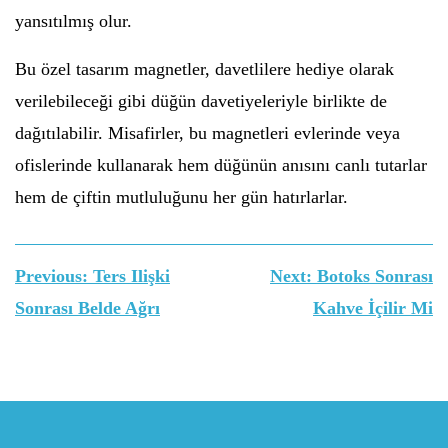
yansıtılmış olur.
Bu özel tasarım magnetler, davetlilere hediye olarak
verilebileceği gibi düğün davetiyeleriyle birlikte de
dağıtılabilir. Misafirler, bu magnetleri evlerinde veya
ofislerinde kullanarak hem düğünün anısını canlı tutarlar
hem de çiftin mutluluğunu her gün hatırlarlar.
Yazı
Previous:
Ters Ilişki
Next:
Botoks Sonrası
gezinmesi
Sonrası Belde Ağrı
Kahve İçilir Mi