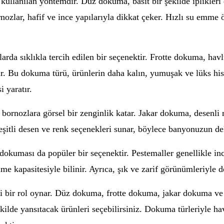
ullanılan yöntemdir. Düz dokuma, basit bir şekilde iplikleri 
ozlar, hafif ve ince yapılarıyla dikkat çeker. Hızlı su emme ö
larda sıklıkla tercih edilen bir seçenektir. Frotte dokuma, ha
r. Bu dokuma türü, ürünlerin daha kalın, yumuşak ve lüks hisse
i yaratır.
bornozlara görsel bir zenginlik katar. Jakar dokuma, desenli 
eşitli desen ve renk seçenekleri sunar, böylece banyonuzun d
okuması da popüler bir seçenektir. Pestemaller genellikle ince
 kapasitesiyle bilinir. Ayrıca, şık ve zarif görünümleriyle de
 bir rol oynar. Düz dokuma, frotte dokuma, jakar dokuma ve p
şekilde yansıtacak ürünleri seçebilirsiniz. Dokuma türleriyle 