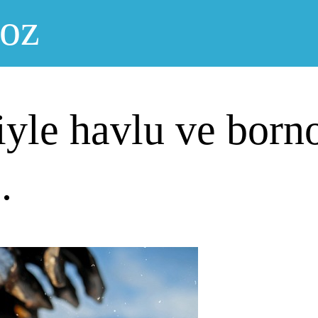
noz
yle havlu ve borno
.