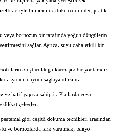
düz bir biçimde yan yana yerleştirerek
zellikleriyle bilinen düz dokuma ürünler, pratik
vlu veya bornozun bir tarafında yoğun döngülerin
ttirmesini sağlar. Ayrıca, suyu daha etkili bir
motiflerin oluşturulduğu karmaşık bir yöntemdir.
ekorasyonuna uyum sağlayabilirsiniz.
 ve hafif yapıya sahiptir. Plajlarda veya
 dikkat çekerler.
estemal gibi çeşitli dokuma teknikleri arasından
havlu ve bornozlarda fark yaratmak, banyo