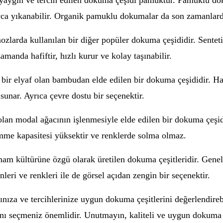
yaygın ve tercih edilen dokuma çeşidi pamuktur. Pamuklu do
olayca yıkanabilir. Organik pamuklu dokumalar da son zamanlard
zlarda kullanılan bir diğer popüler dokuma çeşididir. Senteti
amanda hafiftir, hızlı kurur ve kolay taşınabilir.
r elyaf olan bambudan elde edilen bir dokuma çeşididir. Hav
 sunar. Ayrıca çevre dostu bir seçenektir.
lan modal ağacının işlenmesiyle elde edilen bir dokuma çeşid
 emme kapasitesi yüksektir ve renklerde solma olmaz.
kültürüne özgü olarak üretilen dokuma çeşitleridir. Genell
nleri ve renkleri ile de görsel açıdan zengin bir seçenektir.
za ve tercihlerinize uygun dokuma çeşitlerini değerlendirebil
lanı seçmeniz önemlidir. Unutmayın, kaliteli ve uygun dokuma 