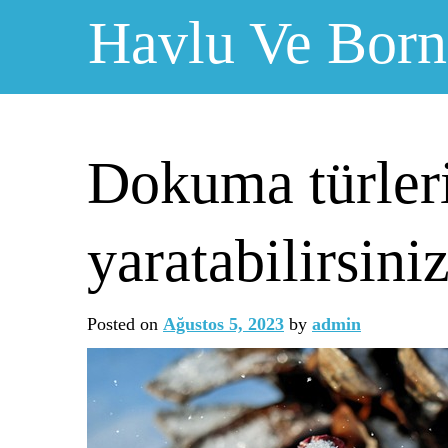
Skip
Havlu Ve Bor
to
content
Dokuma türleri
yaratabilirsiniz
Posted on
Ağustos 5, 2023
by
admin