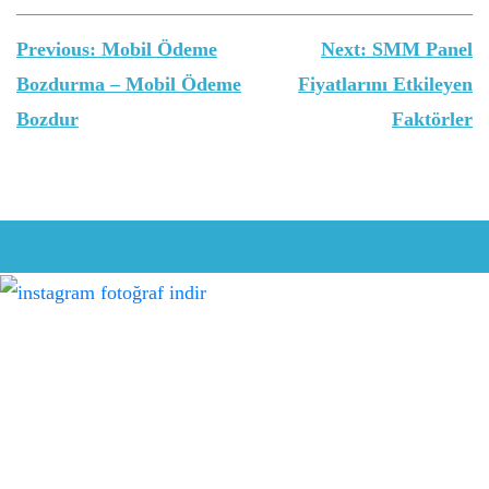
Yazı
Previous:
Mobil Ödeme
Next:
SMM Panel
gezinmesi
Bozdurma – Mobil Ödeme
Fiyatlarını Etkileyen
Bozdur
Faktörler