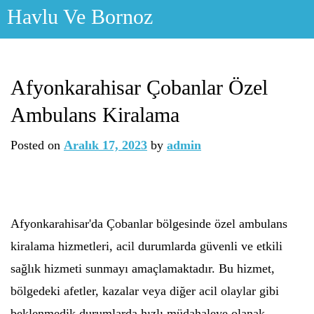
Skip
Havlu Ve Bornoz
to
content
Afyonkarahisar Çobanlar Özel
Ambulans Kiralama
Posted on
Aralık 17, 2023
by
admin
Afyonkarahisar'da Çobanlar bölgesinde özel ambulans
kiralama hizmetleri, acil durumlarda güvenli ve etkili
sağlık hizmeti sunmayı amaçlamaktadır. Bu hizmet,
bölgedeki afetler, kazalar veya diğer acil olaylar gibi
beklenmedik durumlarda hızlı müdahaleye olanak