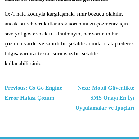
0x7f hata koduyla karşılaşmak, sinir bozucu olabilir,
ancak bu rehberi kullanarak sorununuzu çözmeniz için
size yol gösterecektir. Unutmayın, her sorunun bir
çözümü vardır ve sabırlı bir şekilde adımları takip ederek
bilgisayarınızı tekrar sorunsuz bir şekilde
kullanabilirsiniz.
Yazı
Previous:
Cs Go Engine
Next:
Mobil Güvenlikte
gezinmesi
Error Hatası Çözüm
SMS Onayı En İyi
Uygulamalar ve İpuçları