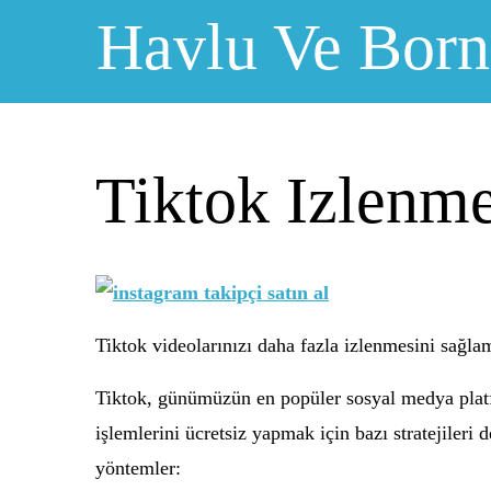
Skip
Havlu Ve Bor
to
content
Tiktok Izlenm
Tiktok videolarınızı daha fazla izlenmesini sağla
Tiktok, günümüzün en popüler sosyal medya platfo
işlemlerini ücretsiz yapmak için bazı stratejileri
yöntemler: