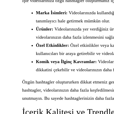
İşte videolarınıza özgü hashtagler oluşturmanız i
Marka İsimleri:
Videolarınızda kullandığ
tanımlayıcı hale getirmek mümkün olur.
Ürünler:
Videolarınızda yer verdiğiniz ürün
videolarınızın daha fazla izlenmesini sağla
Özel Etkinlikler:
Özel etkinlikler veya ka
kullanıcıları bir araya getirebilir ve vide
Komik veya İlginç Kavramlar:
Videoları
dikkatini çekebilir ve videolarınızın daha 
Özgün hashtagler oluştururken dikkat etmeniz gerek
hashtagler, videolarınızın daha fazla keşfedilmes
unutmayın. Bu sayede hashtaglerinizin daha fazla
İçerik Kalitesi ve Trend