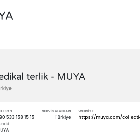
UYA
dikal terlik - MUYA
rkiye
ELEFON
SERVIS ALANLARI
WEBSITE
90 533 158 15 15
Türkiye
https://muya.com/collect
ETKILI
UYA