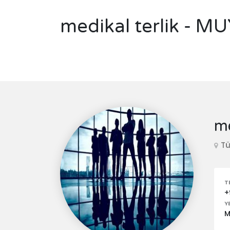
medikal terlik - M
me
Tü
T
+
Y
M